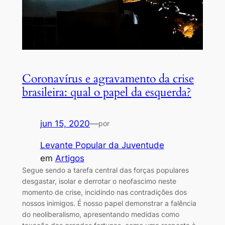
Coronavírus e agravamento da crise
brasileira: qual o papel da esquerda?
jun 15, 2020
—
por
Levante Popular da Juventude
em
Artigos
Segue sendo a tarefa central das forças populares
desgastar, isolar e derrotar o neofascimo neste
momento de crise, incidindo nas contradições dos
nossos inimigos. É nosso papel demonstrar a falência
do neoliberalismo, apresentando medidas como