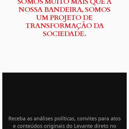
SOMOS MUITO MAIS QUE A
NOSSA BANDEIRA, SOMOS
UM PROJETO DE
TRANSFORMAÇÃO DA
SOCIEDADE.
ENTRE PARA O NOSSO
CANAL NO TELEGRAM
Receba as análises políticas, convites para atos
e conteúdos originais do Levante direto no