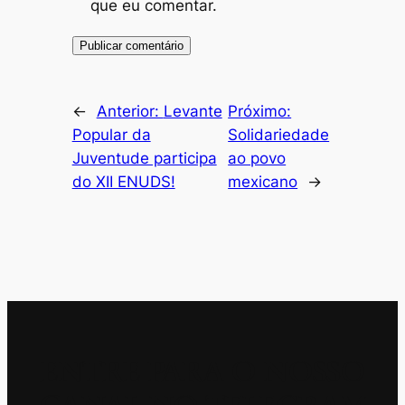
que eu comentar.
←
Anterior:
Levante
Próximo:
Popular da
Solidariedade
Juventude participa
ao povo
do XII ENUDS!
mexicano
→
ENTRE PARA O NOSSO