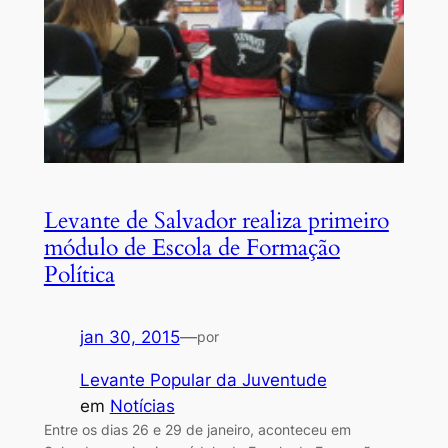
Levante de Salvador realiza primeiro
módulo de Escola de Formação
Política
jan 30, 2015
—
por
Levante Popular da Juventude
em
Notícias
Entre os dias 26 e 29 de janeiro, aconteceu em