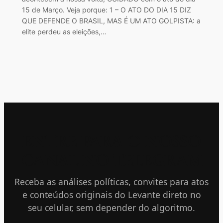
15 de Março. Veja porque: 1 – O ATO DO DIA 15 DIZ
QUE DEFENDE O BRASIL, MAS É UM ATO GOLPISTA: a
elite perdeu as eleições,…
ENTRE PARA O NOSSO
CANAL NO TELEGRAM
Receba as análises políticas, convites para atos
e conteúdos originais do Levante direto no
seu celular, sem depender do algoritmo.