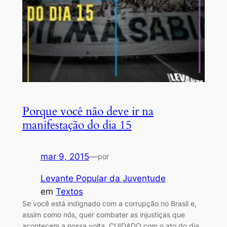
Porque você não deve ir na
manifestação do dia 15
mar 9, 2015
—
por
Levante Popular da Juventude
em
Textos
Se você está indignado com a corrupção no Brasil e,
assim como nós, quer combater as injustiças que
acontecem a nossa volta, CUIDADO com o ato do dia