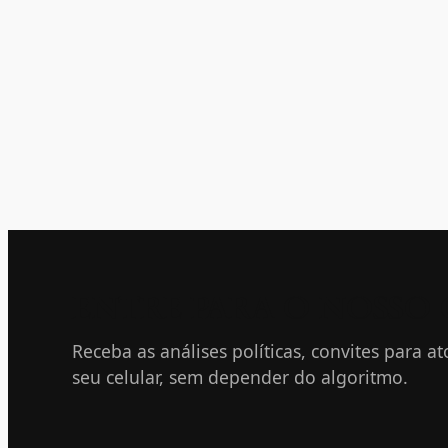
ENTRE PARA O NOSSO
Receba as análises políticas, convites para a
seu celular, sem depender do algoritmo.