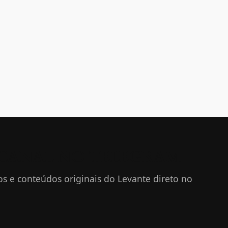
 CANAL NO TELEGRAM
tos e conteúdos originais do Levante direto no