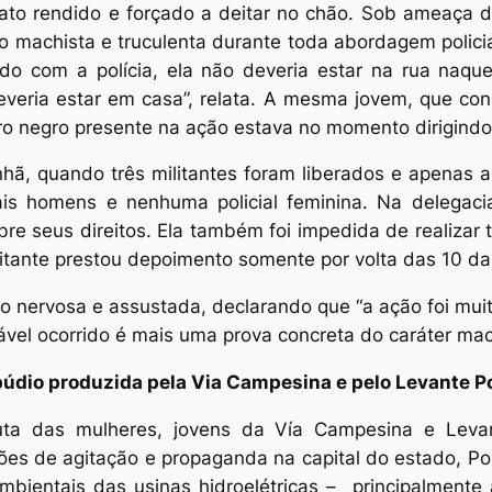
iato rendido e forçado a deitar no chão. Sob ameaça 
o machista e truculenta durante toda abordagem polic
ordo com a polícia, ela não deveria estar na rua naq
deveria estar em casa”, relata. A mesma jovem, que con
iro negro presente na ação estava no momento dirigindo
, quando três militantes foram liberados e apenas a 
ciais homens e nenhuma policial feminina. Na delegac
e seus direitos. Ela também foi impedida de realizar t
litante prestou depoimento somente por volta das 10 d
to nervosa e assustada, declarando que “a ação foi mui
el ocorrido é mais uma prova concreta do caráter mach
púdio produzida pela Via Campesina e pelo Levante P
luta das mulheres, jovens da Vía Campesina e Lev
ões de agitação e propaganda na capital do estado, Po
bientais das usinas hidroelétricas – principalmente