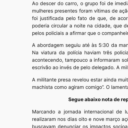
Ao descer do carro, o grupo foi de imed
mulheres presentes foram vítimas de açã
foi justificada pelo fato de que, de ac
poderia circular a noite na cidade, que 
pelos policiais a afirmar que o companhe
A abordagem seguiu até às 5:30 da manhã
Na viatura da polícia haviam três poli
acontecendo, tampouco a informaram sobr
escrivão ao invés de pelo delegado. A mi
A militante presa revelou estar ainda mui
machista como agiram comigo”. O lamentáv
Segue abaixo nota de re
Marcando a jornada internacional de 
realizaram nos dias oito e nove março aç
buscavam denunciar os impactos socioam