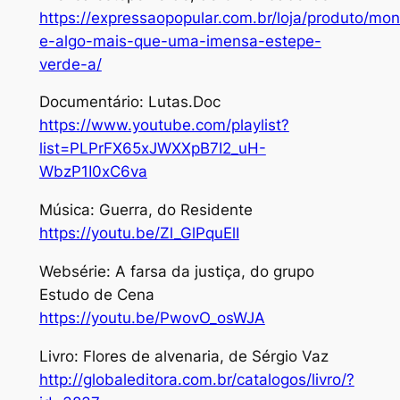
https://expressaopopular.com.br/loja/produto/mo
e-algo-mais-que-uma-imensa-estepe-
verde-a/
Documentário: Lutas.Doc
https://www.youtube.com/playlist?
list=PLPrFX65xJWXXpB7I2_uH-
WbzP1I0xC6va
Música: Guerra, do Residente
https://youtu.be/Zl_GlPquElI
Websérie: A farsa da justiça, do grupo
Estudo de Cena
https://youtu.be/PwovO_osWJA
Livro: Flores de alvenaria, de Sérgio Vaz
http://globaleditora.com.br/catalogos/livro/?