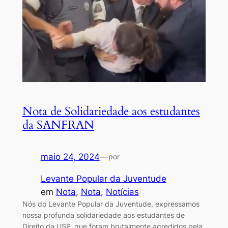
Nota de Solidariedade aos estudantes
da SANFRAN
maio 24, 2024
—
por
Levante Popular da Juventude
em
Nota
, 
Nota
, 
Notícias
Nós do Levante Popular da Juventude, expressamos
nossa profunda solidariedade aos estudantes de
Direito da USP, que foram brutalmente agredidos pela