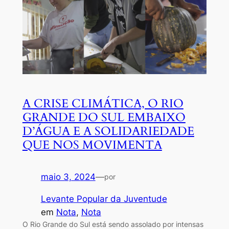
A CRISE CLIMÁTICA, O RIO
GRANDE DO SUL EMBAIXO
D’ÁGUA E A SOLIDARIEDADE
QUE NOS MOVIMENTA
maio 3, 2024
—
por
Levante Popular da Juventude
em
Nota
, 
Nota
O Rio Grande do Sul está sendo assolado por intensas