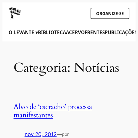
ORGANIZE-SE
O LEVANTE ▾
BIBLIOTECA
ACERVO
FRENTES
PUBLICAÇÕES
Categoria:
Notícias
Alvo de ‘escracho’ processa
manifestantes
nov 20, 2012
—
por