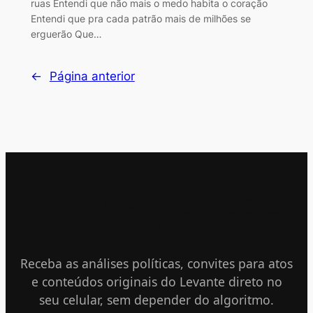
ruas Entendi que não mais o medo habita o coração
Entendi que pra cada patrão mais de milhões se
erguerão Que…
←
Página anterior
ENTRE PARA O NOSSO
CANAL NO TELEGRAM
Receba as análises políticas, convites para atos
e conteúdos originais do Levante direto no
seu celular, sem depender do algoritmo.