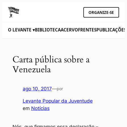
ORGANIZE-SE
O LEVANTE ▾
BIBLIOTECA
ACERVO
FRENTES
PUBLICAÇÕES
Carta pública sobre a
Venezuela
ago 10, 2017
—
por
Levante Popular da Juventude
em
Notícias
Nós, que firmamos essa declaração –